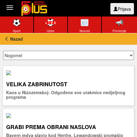
Toggle
Prijava
navigation
Sport
Uživo
Novosti
Promocije
Nazad
VELIKA ZABRINUTOST
Kaos u Nizozemskoj: Odgođene sve utakmice nedjeljnog
programa
GRABI PREMA OBRANI NASLOVA
Bayern jedva slavio kod Herthe, Lewandowski promašio