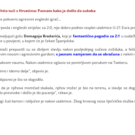
e htio tući s Hrvatima: Poznato kako je došlo do sukoba
e pokvario agresivni engleski igrač...
poola i engleski strijelac za 2:0, nije dobro podnio rasplet utakmice U-21 Eura pr
hvaljujući golu
Domagoja Bradarića,
koji je
fantastično pogodio za 2:1
u sudač
e u povijesti, u kojem će je čekati Španjolska.
aši prepustili su se divljem slavlju nakon posljednjeg sučeva zvižduka, a feš
vavim nosom i agresivnim gardom;
s jasnom namjerom da se obračuna
s nekim 
 u takvom naumu. Nakon utakmice oglasio se pomirljivom porukom na Twitteru.
vimo i idemo dalje", objavio je.
bjasnio je što se dogodilo.
 da je njihova momčad skakala, njihov stožer je bio na terenu, a slavlje se dog
o previsoke i došlo je do pucanja", rekao je.
gi žuti karton i isključen je nakon utakmice. Zbog krvavog nosa liječnička služba 