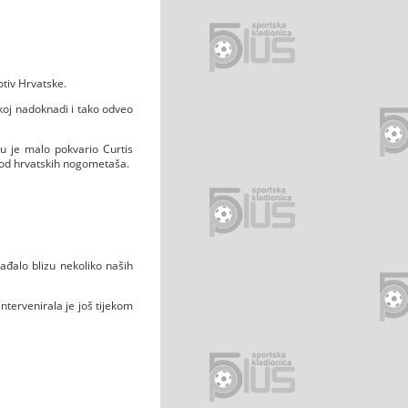
otiv Hrvatske.
koj nadoknadi i tako odveo
tu je malo pokvario Curtis
od hrvatskih nogometaša.
ađalo blizu nekoliko naših
intervenirala je još tijekom