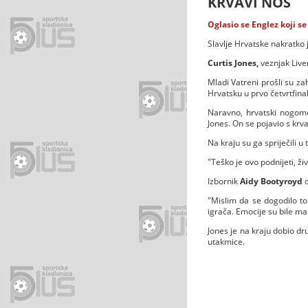
KRVAVI NOS
Oglasio se Englez koji s
Slavlje Hrvatske nakratko j
Curtis Jones,
veznjak Liver
Mladi Vatreni prošli su za
Hrvatsku u prvo četvrtfinal
Naravno, hrvatski nogomet
Jones. On se pojavio s kr
Na kraju su ga spriječili
"Teško je ovo podnijeti, ži
Izbornik
Aidy Bootyroyd
o
"Mislim da se dogodilo to
igrača. Emocije su bile mal
Jones je na kraju dobio dru
utakmice.