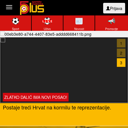
Toggle
Prijava
navigation
Sport
Uživo
Novosti
Promocije
1
2
3
ZLATKO DALIĆ IMA NOVI POSAO!
Postaje treći Hrvat na kormilu te reprezentacije.