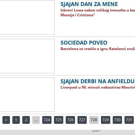
SJAJAN DAN ZA MENE
Iskreni Lewa nakon velikog trenutka u kari
Messija i Cristiana"
SOCIEDAD POVEO
Barcelona se vratila u igru: Katalonci sruš
SJAJAN DERBI NA ANFIELDU
Liverpool u 90. minuti nokautirao Mourin
«
1
2
...
724
725
726
727
728
729
730
731