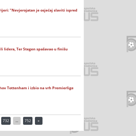
jeri: "Nevjerojatan je osjećaj slaviti ispred
ili lidera, Ter Stegen spašavao u finišu
hov Tottenham i izbio na vrh Premierlige
732
...
752
»