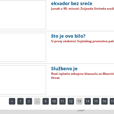
ekvador bez sreće
Junak u 90. minuti: Zvijezda Uniteda sruši
što je ovo bilo?
U prvoj utakmici Svjetskog prvenstva pala
Službeno je
Real isplatio otkupnu klauzulu za Mourinha
Hrvat
«
1
2
...
9
10
11
12
13
14
15
16
1