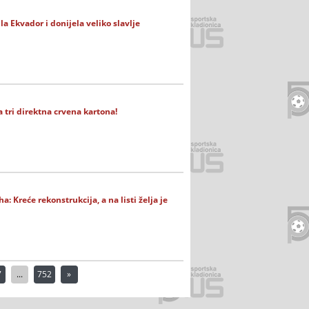
la Ekvador i donijela veliko slavlje
 tri direktna crvena kartona!
: Kreće rekonstrukcija, a na listi želja je
7
...
752
»