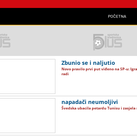
POČETNA
Zbunio se i naljutio
Novo pravilo prvi put viđeno na SP-u: Igr
radi
napadači neumoljivi
Švedska ubacila petardu Tunisu i zasjela