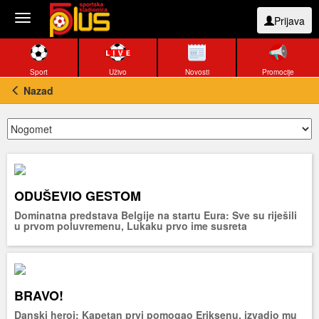
Toggle
Prijava
navigation
Sport
Uživo
Novosti
Promocije
Nazad
ODUŠEVIO GESTOM
Dominatna predstava Belgije na startu Eura: Sve su riješili
u prvom poluvremenu, Lukaku prvo ime susreta
BRAVO!
Danski heroj: Kapetan prvi pomogao Eriksenu, izvadio mu