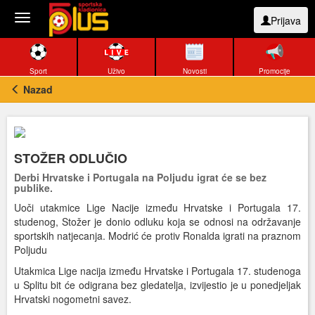
Toggle
Prijava
navigation
Sport
Uživo
Novosti
Promocije
Nazad
STOŽER ODLUČIO
Derbi Hrvatske i Portugala na Poljudu igrat će se bez
publike.
Uoči utakmice Lige Nacije između Hrvatske i Portugala 17.
studenog, Stožer je donio odluku koja se odnosi na održavanje
sportskih natjecanja. Modrić će protiv Ronalda igrati na praznom
Poljudu
Utakmica Lige nacija između Hrvatske i Portugala 17. studenoga
u Splitu bit će odigrana bez gledatelja, izvijestio je u ponedjeljak
Hrvatski nogometni savez.