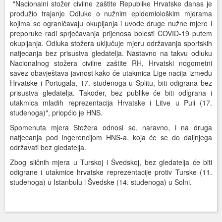
"Nacionalni stožer civilne zaštite Republike Hrvatske danas je
produžio trajanje Odluke o nužnim epidemiološkim mjerama
kojima se ograničavaju okupljanja i uvode druge nužne mjere i
preporuke radi sprječavanja prijenosa bolesti COVID-19 putem
okupljanja. Odluka stožera uključuje mjeru održavanja sportskih
natjecanja bez prisustva gledatelja. Nastavno na takvu odluku
Nacionalnog stožera civilne zaštite RH, Hrvatski nogometni
savez obavještava javnost kako će utakmica Lige nacija između
Hrvatske i Portugala, 17. studenoga u Splitu, biti odigrana bez
prisustva gledatelja. Također, bez publike će biti odigrana i
utakmica mladih reprezentacija Hrvatske i Litve u Puli (17.
studenoga)", priopćio je HNS.
Spomenuta mjera Stožera odnosi se, naravno, i na druga
natjecanja pod ingerencijom HNS-a, koja će se do daljnjega
održavati bez gledatelja.
Zbog sličnih mjera u Turskoj i Švedskoj, bez gledatelja će biti
odigrane i utakmice hrvatske reprezentacije protiv Turske (11.
studenoga) u Istanbulu i Švedske (14. studenoga) u Solni.