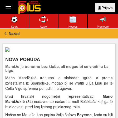
Toggle
Prijava
navigation
Sport
Uživo
Novosti
Promocije
Nazad
NOVA PONUDA
Mandžo je trenutno bez kluba, ali mogao bi se vratiti u La
Ligu.
Mario Mandžukić trenutno je slobodan igrač, a prema
izvještajima iz Španjolske, mogao bi se vratiti u La Ligu jer je
Celta Vigo spremna ponuditi mu ugovor.
Bivši hrvatski nogometni reprezentativac,
Mario
Mandžukić
(34) nedavno se našao na meti Bešiktaša koji ga je
htio dovesti pred kraj ljetnog prijelaznog roka.
Našao se Mandžo i na popisu želja šefova
Bayerna
, kada su bili