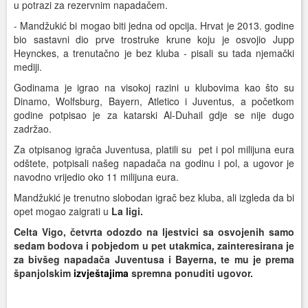
u potrazi za rezervnim napadačem.
- Mandžukić bi mogao biti jedna od opcija. Hrvat je 2013. godine
bio sastavni dio prve trostruke krune koju je osvojio Jupp
Heynckes, a trenutačno je bez kluba - pisali su tada njemački
mediji.
Godinama je igrao na visokoj razini u klubovima kao što su
Dinamo, Wolfsburg, Bayern, Atletico i Juventus, a početkom
godine potpisao je za katarski Al-Duhail gdje se nije dugo
zadržao.
Za otpisanog igrača Juventusa, platili su pet i pol milijuna eura
odštete, potpisali našeg napadača na godinu i pol, a ugovor je
navodno vrijedio oko 11 milijuna eura.
Mandžukić je trenutno slobodan igrač bez kluba, ali izgleda da bi
opet mogao zaigrati u
La ligi.
Celta Vigo, četvrta odozdo na ljestvici sa osvojenih samo
sedam bodova i pobjedom u pet utakmica, zainteresirana je
za bivšeg napadača Juventusa i Bayerna, te mu je prema
španjolskim
izvještajima
spremna ponuditi ugovor.