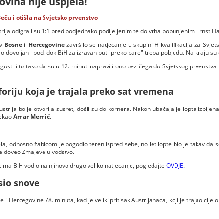
ovina nije uspjela!
Beču i otišla na Svjetsko prvenstvo
trija odigrali su 1:1 pred podjednako podijeljenim te do vrha popunjenim Ernst H
iv
Bosne i Hercegovine
završilo se natjecanje u skupini H kvalifikacija za Svjet
io dovoljan i bod, dok BiH za izravan put "preko bare" treba pobjedu. Na kraju su d
li gosti i to tako da su u 12. minuti napravili ono bez čega do Svjetskog prvenstva 
oriju koja je trajala preko sat vremena
trija bolje otvorila susret, došli su do kornera. Nakon ubačaja je lopta izbije
čekao
Amar Memić
.
la, odnosno žabicom je pogodio teren ispred sebe, no let lopte bio je takav da 
e doveo Zmajeve u vodstvo.
cima BiH vodio na njihovo drugo veliko natjecanje, pogledajte
OVDJE
.
sio snove
ne i Hercegovine 78. minuta, kad je veliki pritisak Austrijanaca, koji je trajao cije