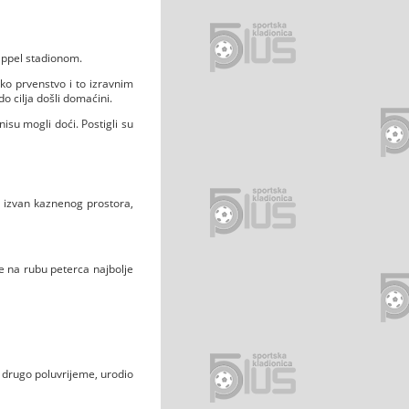
appel stadionom.
sko prvenstvo i to izravnim
o cilja došli domaćini.
nisu mogli doći. Postigli su
na izvan kaznenog prostora,
se na rubu peterca najbolje
lo drugo poluvrijeme, urodio