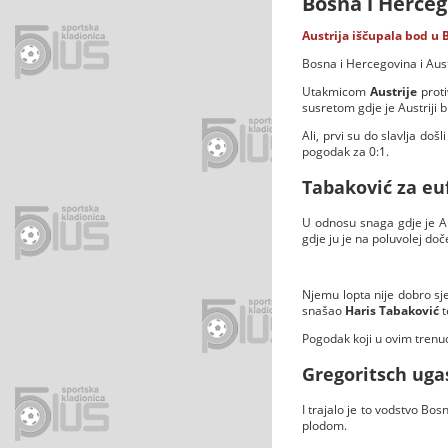
Bosna i Herceg
Austrija iščupala bod u 
Bosna i Hercegovina i Aus
Utakmicom
Austrije
prot
susretom gdje je Austriji b
Ali, prvi su do slavlja doš
pogodak za 0:1.
Tabaković za euf
U odnosu snaga gdje je Aus
gdje ju je na poluvolej do
Njemu lopta nije dobro sje
snašao
Haris Tabaković
t
Pogodak koji u ovim trenu
Gregoritsch uga
I trajalo je to vodstvo Bos
plodom.