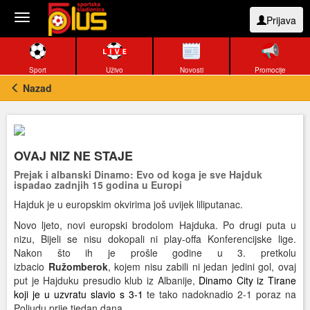
Toggle
Prijava
navigation
Sport
Uživo
Novosti
Promocije
Nazad
OVAJ NIZ NE STAJE
Prejak i albanski Dinamo: Evo od koga je sve Hajduk
ispadao zadnjih 15 godina u Europi
Hajduk je u europskim okvirima još uvijek liliputanac.
Novo ljeto, novi europski brodolom Hajduka. Po drugi puta u
nizu, Bijeli se nisu dokopali ni play-offa Konferencijske lige.
Nakon što ih je prošle godine u 3. pretkolu
izbacio
Ružomberok
, kojem nisu zabili ni jedan jedini gol, ovaj
put je Hajduku presudio klub iz Albanije,
Dinamo City iz Tirane
koji je u uzvratu slavio s 3-1
te tako nadoknadio 2-1 poraz na
Poljudu prije tjedan dana.