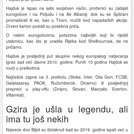
Hajduk je ispao na sebi svojstven način, protivnici su zabijali
eurogolove i na Poljudu i na Air Albaniji, dok su se Splićani
promašivali ili se, kao u Tirani, mučili kod napadačkih akcija.
Crveni karton postali su posebna priča.
O nekim eurogolovima, potezima najboljih koji bi riješili
utakmicu, kao što je uradila Rijeka kod Shelbournea, da ne
pričamo.
Hajduk je posljednji put skupine nekog europskog natjecanja
igrao sad već davne 2010. godine. Punih 15 godina Hajduk se
muči u pretkolima.
Najčešće zapne na 3. pretkolu (Stoke, Inter, Dila Gori, FCSB,
Galatasaray, PAOK, Ružomberok, Dinamo) ili posljednjoj
prepreci u play-offu (Dnipro, Slovan, Maccabi, Everton,
Villarreal).
Gzira je ušla u legendu, ali
ima tu još nekih
Najveće dno Bijeli su dotaknuli kad su 2019. godine ispali već u