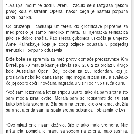
"Eva Lys, molim te dođi u Arenu", začulo se s razglasa tijekom
prvog kola Australian Opena, nakon čega je nastala potpuna
strka i panika.
Od druženja i ćaskanja uz teren, do grozničave pripreme za
meč prošlo je samo nekoliko minuta, ali njemačka tenisačica
jako se dobro snašla. Kao sretna gubtinica uskočila je umjesto
Anne Kalinskayje koja je zbog ozljede odustala u posljednji
trenutak i - potpuno oduševila.
Brže-bolje se spremila za meč protiv domaće predstavnice Kim
Birrell, pa 70 minuta kasnije slavila sa 6-2, 6-2 za prolaz u drugo
kolo Australian Open. Bolji poklon za 23. rođendan, koji je
proslavila nekoliko dana ranije, nije mogla ni zamisliti, a svakako
će joj dobro doći i novčana nagrada u visini od 195 tisuća eura.
"Već sam rezervirala let za srijedu ujutro, tako da sam sretna što
sam mogla igrati ovdje. Morala sam se registrirati do 10 sati
kako bih bila spremna. Bila sam na terenu cijelo vrijeme, družila
sam se, a onda sam ja ispala sretna gubitnica", objasnila je Lys.
"Ovo nikad prije nisam doživio. Bilo je tako malo vremena. Nije
ništa jela, ponijela je hranu sa sobom na terena, malo sushija.