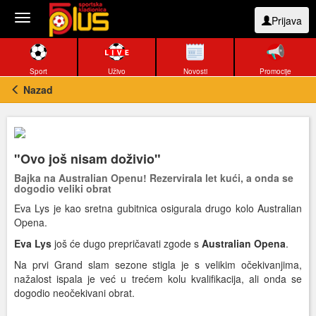
Toggle
Prijava
navigation
Sport
Uživo
Novosti
Promocije
Nazad
"Ovo još nisam doživio"
Bajka na Australian Openu! Rezervirala let kući, a onda se
dogodio veliki obrat
Eva Lys je kao sretna gubitnica osigurala drugo kolo Australian
Opena.
Eva Lys
još će dugo prepričavati zgode s
Australian Opena
.
Na prvi Grand slam sezone stigla je s velikim očekivanjima,
nažalost ispala je već u trećem kolu kvalifikacija, ali onda se
dogodio neočekivani obrat.