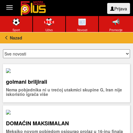
Toggle
Prijava
navigation
Sport
Uživo
Novosti
Promocije
Nazad
golmani briljirali
Nema pobjednika ni u trećoj utakmici skupine G, Iran nije
iskoristio igrača više
DOMAĆIN MAKSIMALAN
Meksiko novom pobjedom osigurao prolaz u 16-inu finala