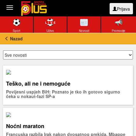
Toggle
Prijava
navigation
Sport
Uživo
Novosti
Promocije
Nazad
Teško, ali ne i nemoguće
Povijesni uspjeh BiH: Poznato je tko ih gotovo sigurno
čeka u nokaut-fazi SP-a
Noćni maraton
Francuska razbila Irak nakon dvosatnog prekida, Mbappe