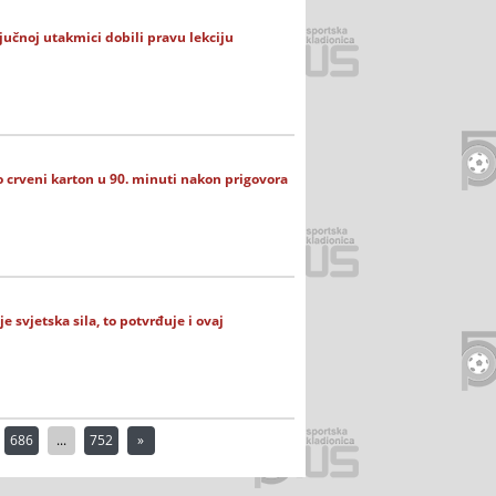
ljučnoj utakmici dobili pravu lekciju
o crveni karton u 90. minuti nakon prigovora
 svjetska sila, to potvrđuje i ovaj
686
...
752
»