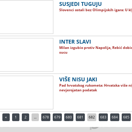
SUSJEDI TUGUJU
Slovenci ostali bez Olimpijskih igara: U k
INTER SLAVI
Milan izgubio protiv Napolija, Rebić dobi
sucu
VIŠE NISU JAKI
Pad hrvatskog rukometa: Hrvatska više nije
nevjerojatan podatak
«
1
2
...
678
679
680
681
682
683
684
685