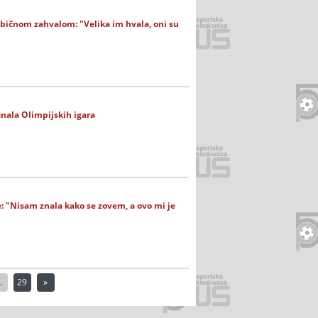
običnom zahvalom: "Velika im hvala, oni su
inala Olimpijskih igara
: "Nisam znala kako se zovem, a ovo mi je
.
29
»