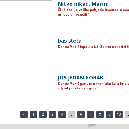
Nitko nikad, Marin:
Čilić poslije velike pobjede iznenadio ne
mi ovo omogućili"
baš šteta
Donna Vekić ispala s US Opena u reprizi f
JOŠ JEDAN KORAK
Donna Vekić ganuta nakon ulaska u finale
cilj od početka karijere"
«
1
2
3
4
5
6
7
8
9
10
..